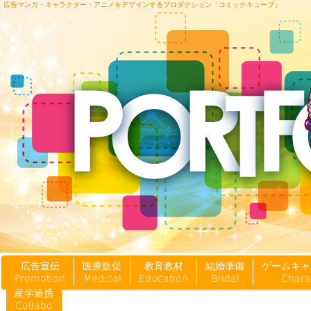
広告マンガ・キャラクター・アニメをデザインするプロダクション「コミックキューブ」
広告宣伝
医療販促
教育教材
結婚準備
ゲームキャ
Promotion
Medical
Education
Bridal
Chara
産学連携
Collabo