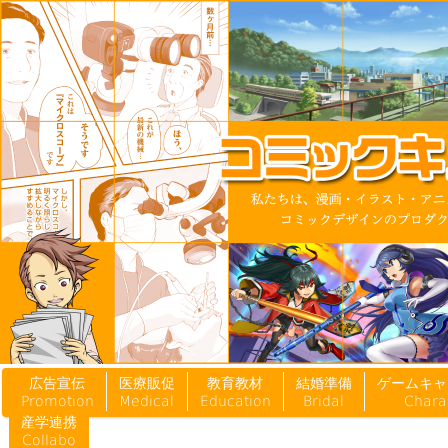
広告マンガ・キャラクター・アニメをデザインするプロダクション「コミックキューブ」
広告宣伝
医療販促
教育教材
結婚準備
ゲームキャ
Promotion
Medical
Education
Bridal
Chara
産学連携
Collabo