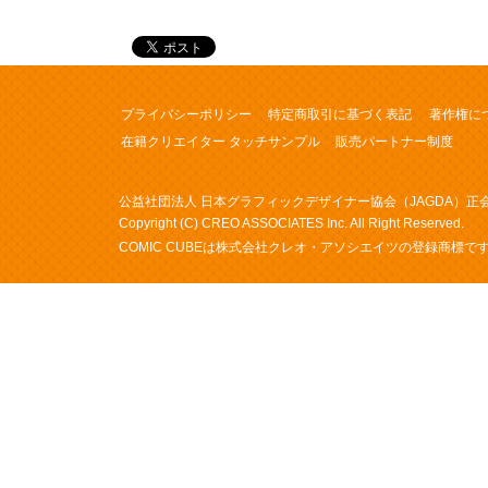
プライバシーポリシー
特定商取引に基づく表記
著作権に
在籍クリエイター タッチサンプル
販売パートナー制度
公益社団法人 日本グラフィックデザイナー協会（JAGDA）正
Copyright (C) CREO ASSOCIATES Inc. All Right Reserved.
COMIC CUBE
は株式会社クレオ・アソシエイツの登録商標です（