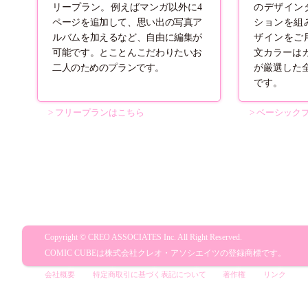
リープラン。例えばマンガ以外に4
のデザイン
ページを追加して、思い出の写真ア
ションを組
ルバムを加えるなど、自由に編集が
ザインをご
可能です。とことんこだわりたいお
文カラーは
二人のためのプランです。
が厳選した
です。
> フリープランはこちら
> ベーシック
Copyright © CREO ASSOCIATES Inc. All Right Reserved.
COMIC CUBEは株式会社クレオ・アソシエイツの登録商標です。
会社概要
特定商取引に基づく表記について
著作権
リンク