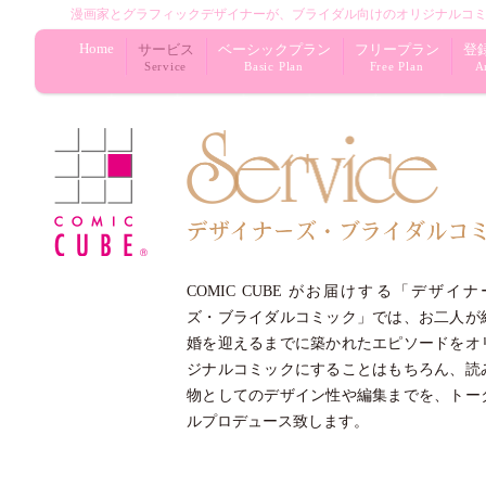
漫画家とグラフィックデザイナーが
、
ブライダル向けの
オリジナル
コ
Home
サービス
ベーシックプラン
フリープラン
登
Service
Basic Plan
Free Plan
Ar
COMIC CUBE がお届けする「デザイナ
ズ・
ブライダル
コミック」では、お二人が
婚を迎えるまでに築かれたエピソードをオ
ジナルコミックにすることはもちろん、読
物としてのデザイン性や編集までを、トー
ルプロデュース致します。