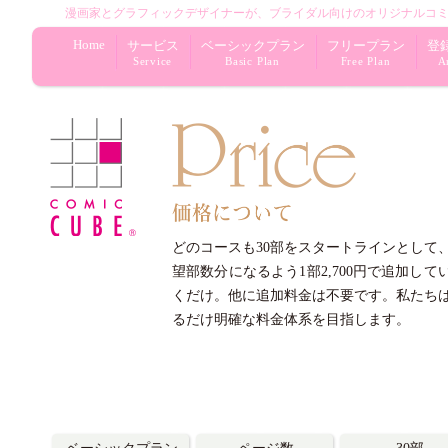
漫画家とグラフィックデザイナーが
、
ブライダル向けの
オリジナル
コ
Home
サービス
ベーシックプラン
フリープラン
登
Service
Basic Plan
Free Plan
Ar
どのコースも30部をスタートラインとして
望部数分になるよう1部2,700円で追加して
くだけ。他に追加料金は不要です。私たち
るだけ明確な料金体系を目指します。