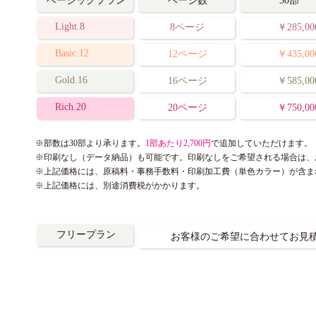
ベーシック
プラン
ページ数
30
部
Light.8
8
ページ
￥
285
,00
Basic.12
12ページ
￥
435
,00
Gold.16
1
6
ページ
￥
585
,00
Rich.20
20
ページ
￥
750
,00
※
部数
は30部より承ります。
1部あたり2,700円
で追加していただけます。
※
印刷なし（データ納品）も可能です。印刷なしをご希望される場合は、
※
上記価格には、原稿料・事務手数料・印刷加工費（単色カラー）が含ま
※
上記価格には、別途消費税がかかります。
フリー
プラン
お客様
のご希望に合わせてお見